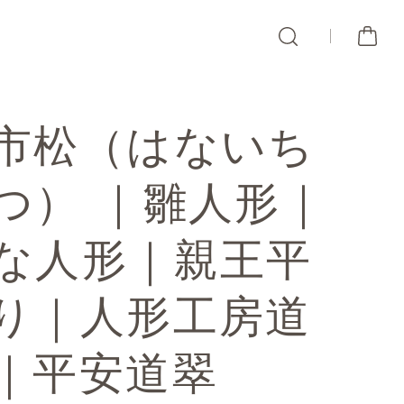
市松（はないち
つ） ｜雛人形｜
な人形｜親王平
り｜人形工房道
｜平安道翠