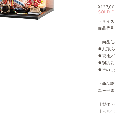
¥127,0
SOLD 
〈サイズ〉
商品番号 
〈商品仕
●人形規
●裂地／
●別誂裳
●匠のこ
〈商品説
親王平飾
【製作
【人形仕