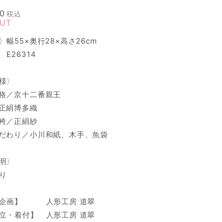
00
税込
OUT
幅55×奥行28×高さ26cm
E26314
様〉
格／京十二番親王
正絹博多織
袴／正絹紗
だわり／小川和紙、木手、魚袋
明〉
り
・企画】 人形工房 道翠
立・着付】 人形工房 道翠