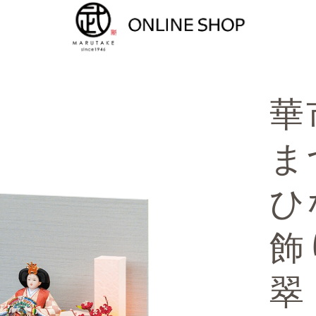
華
ま
ひ
飾
翠