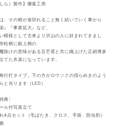
しら）製作】梛葉工房
は、その柄が途切れること無く続いていく事から
栄』『事業拡大』など、
い模様として古来より沢山の人に好まれてきまし
市松柄に献上柄の
魔除けの意味がある五芒星と共に織上げた正絹博多
立てた衣裳になっています。
角行灯タイプ。下の方がロウソクの揺らめきのよう
らと光ります（LED）
特典〉
ール付写真立て
れ4点セット（毛ばたき、クロス、手袋、防虫剤）
旗