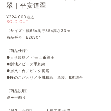
翠｜平安道翠
¥224,000
税込
SOLD OUT
〈サイズ〉幅65×奥行35×高さ33㎝
商品番号 E26304
〈商品仕様〉
●人形規格／ 小三五番親王
●裂地／ビーズ手刺繍
●屏風・台／ピンク裏箔
●匠のこだわり／小川和紙、魚袋、6枚縫合
〈商品説明〉
親王平飾り
【製作・企画】 人形工房 道翠