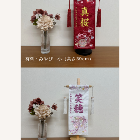
有料：みやび 小（高さ39cm）