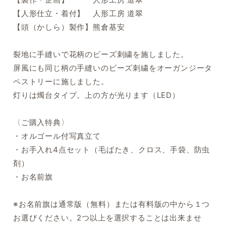
【人形仕立・着付】 人形工房 道翠
【頭（かしら）製作】熊倉基安
裂地に手縫いで花柄のビーズ刺繍を施しました。
屏風にも同じ柄の手縫いのビーズ刺繍をオーガンジータ
ペストリーに施しました。
灯りは燭台タイプ。上の方が光ります（LED）
〈ご購入特典〉
・オルゴール付写真立て
・お手入れ4点セット（毛ばたき、クロス、手袋、防虫
剤）
・お名前旗
※お名前旗は通常版（無料）または有料版の中から１つ
お選びください。2つ以上を選択することは出来ませ